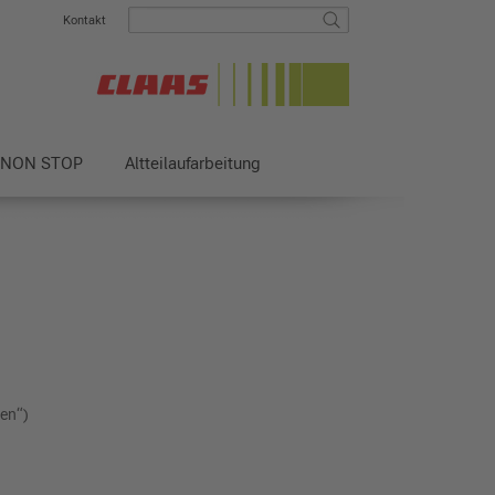
Kontakt
 NON STOP
Altteilaufarbeitung
ten“)