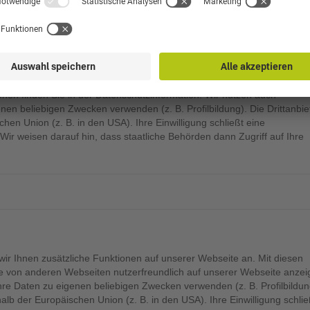
in, um unsere Services noch besser Ihren Interessen anzupassen und I
gen wir webseiten- und geräteübergreifende Profile an, die wir mit D
se Daten in gemeinsamer Verantwortlichkeit mit anderen Gesellschafte
nen finden Sie in der Datenschutzinformation. Wir nutzen auch
genen beliebigen Zwecken verwenden (z. B. Profilbildung). Die Drittanbie
hen Union (z. B. in den USA). Ihre Einwilligung schließt eine
 Wir weisen darauf hin, dass staatliche Behörden dann Zugriff auf Ihre
wir Ihnen zusätzliche Funktionen auf unserer Webseite an. Mit diesen
te von anderen Webseiten nutzerfreundlich auf unserer Webseite anzei
 ihre Daten zu eigenen beliebigen Zwecken verwenden (z. B. Profilbildun
alb der Europäischen Union (z. B. in den USA). Ihre Einwilligung schlie