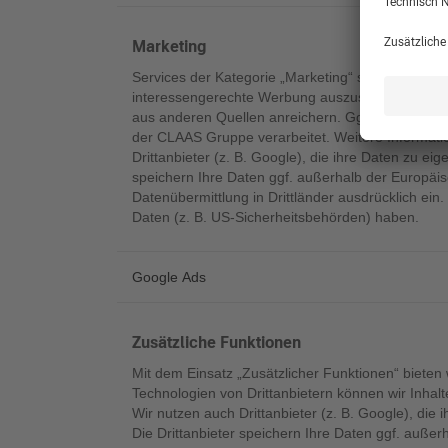
Marketing
Services der Kategorie „Marketing“ setzen wir e
interessengerechte Werbung auszuspielen. Dazu le
aus anderen Quellen anreichern. Ggf. werden die
der CLAAS Gruppe verarbeitet. Weitere Informatio
Drittanbieter (z. B. Google), die ihre Daten zu ei
speichern Ihre Daten ggf. außerhalb der Europäisc
Datenübermittlung in Drittländer ausdrücklich ein.
Daten (z. B. US-Sicherheitsbehörden) haben.
Google Ads
Zusätzliche Funktionen
Mit dem Einsatz „Zusätzlicher Funktionen“ bieten 
Technologien von Drittanbietern können wir Inhal
Wir nutzen auch Drittanbieter (z. B. Google), die
Die Drittanbieter speichern Ihre Daten ggf. außerh