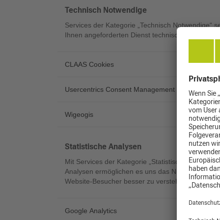
Technisch Notwendige
Services der Kategorie „Technisch Notwendige“ setz
Ihnen angeforderten Dienst technisch erforderlich 
CLAAS Cookies
Usercentrics Consent Management Platform
Wigeogis
Statistische Analysen
Mit Services der Kategorie „Statistische Analysen“
Analysen ermöglichen es uns das Nutzungserlebnis
Website-Besucher besser zu verstehen und unser
Google Analytics