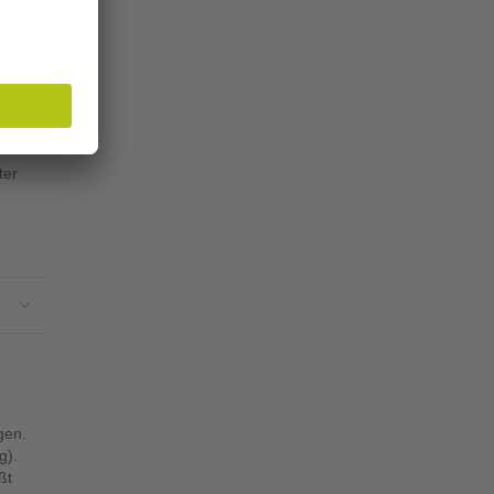
hnen
aten
n
ter
gen.
g).
ßt