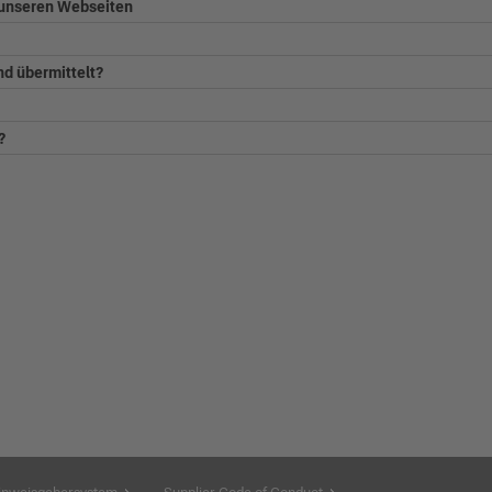
f unseren Webseiten
nd übermittelt?
?